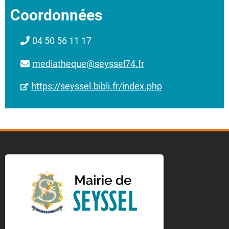
Coordonnées
04 50 56 11 17
mediatheque@seyssel74.fr
https://seyssel.bibli.fr/index.php